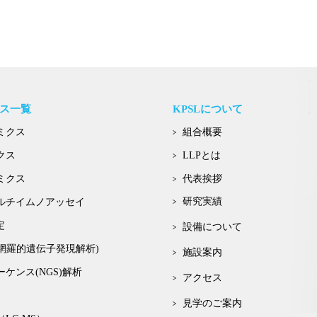
ス一覧
KPSLについて
ミクス
組合概要
クス
LLPとは
ミクス
代表挨拶
研究実績
ルチイムノアッセイ
定
設備について
eq(網羅的遺伝子発現解析)
施設案内
ケンス(NGS)解析
アクセス
見学のご案内