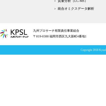
質量分析（LC-MS）
統合オミクスデータ解析
九州プロサーチ有限責任事業組合
〒819-0388 福岡市西区九大新町4番地1
Copyright 2018 Kyush